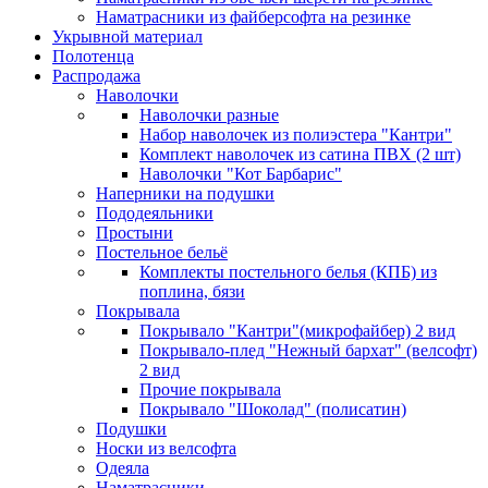
Наматрасники из файберсофта на резинке
Укрывной материал
Полотенца
Распродажа
Наволочки
Наволочки разные
Набор наволочек из полиэстера "Кантри"
Комплект наволочек из сатина ПВХ (2 шт)
Наволочки "Кот Барбарис"
Наперники на подушки
Пододеяльники
Простыни
Постельное бельё
Комплекты постельного белья (КПБ) из
поплина, бязи
Покрывала
Покрывало "Кантри"(микрофайбер) 2 вид
Покрывало-плед "Нежный бархат" (велсофт)
2 вид
Прочие покрывала
Покрывало "Шоколад" (полисатин)
Подушки
Носки из велсофта
Одеяла
Наматрасники