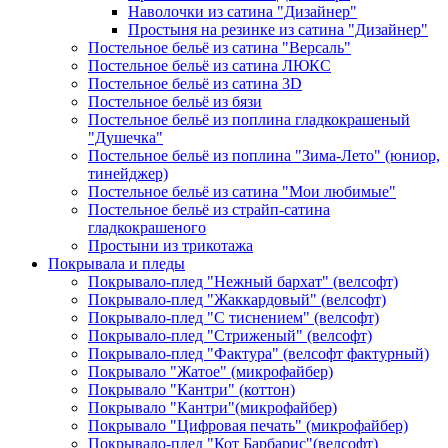
Наволочки из сатина "Дизайнер"
Простыня на резинке из сатина "Дизайнер"
Постельное бельё из сатина "Версаль"
Постельное бельё из сатина ЛЮКС
Постельное бельё из сатина 3D
Постельное бельё из бязи
Постельное бельё из поплина гладкокрашеный
"Душечка"
Постельное бельё из поплина "Зима-Лето" (юниор,
тинейджер)
Постельное бельё из сатина "Мои любимые"
Постельное бельё из страйп-сатина
гладкокрашеного
Простыни из трикотажа
Покрывала и пледы
Покрывало-плед "Нежный бархат" (велсофт)
Покрывало-плед "Жаккардовый" (велсофт)
Покрывало-плед "С тиснением" (велсофт)
Покрывало-плед "Стриженый" (велсофт)
Покрывало-плед "Фактура" (велсофт фактурный)
Покрывало "Жатое" (микрофайбер)
Покрывало "Кантри" (коттон)
Покрывало "Кантри"(микрофайбер)
Покрывало "Цифровая печать" (микрофайбер)
Покрывало-плед "Кот Барбарис"(велсофт)