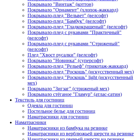
Покрывало "Винтаж" (коттон)
Покрывало "Орнамент" (хлопок-жаккард)
Покрывало-плед "Вельвет" (велсофт)
Покрывало-плед "Бамбук" (велсофт)
Покрывало-плед "Гладкокрашеный" (велсофт)
Покрывало-плед с рукавами "Практичный"
(велсофт)
Покрывало-плед с рукавами "Стриженый"
(велсофт)
Плед "Хвост русалки" (велсофт)
Покрывало "Новинка" (суперсофт)
Покрывало-плед "Рельеф" (трикотаж-жаккард)
Покрывало-плед "Роскошь" (искусственный мех)
Покрывало-плед "Роскошь" light (искусственный
мех)
Покрывало "Зигзаг" (стриженый мех)
Покрывало стёганое "Гламур" (атлас-сатин)
Текстиль для гостиниц
Одеяла для гостиниц
Постельное белье для гостиниц
Наматрасники для гостиниц
Наматрасники
Наматрасники из бамбука на резинке
Наматрасники из верблюжьей шерсти на резинке
Наматрасники из овечьей шерсти на резинке