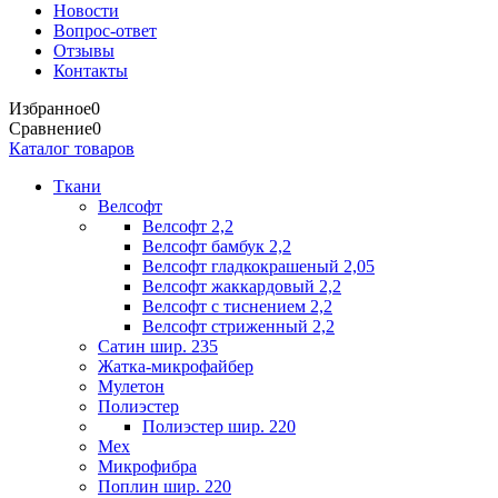
Новости
Вопрос-ответ
Отзывы
Контакты
Избранное
0
Сравнение
0
Каталог товаров
Ткани
Велсофт
Велсофт 2,2
Велсофт бамбук 2,2
Велсофт гладкокрашеный 2,05
Велсофт жаккардовый 2,2
Велсофт с тиснением 2,2
Велсофт стриженный 2,2
Сатин шир. 235
Жатка-микрофайбер
Мулетон
Полиэстер
Полиэстер шир. 220
Мех
Микрофибра
Поплин шир. 220