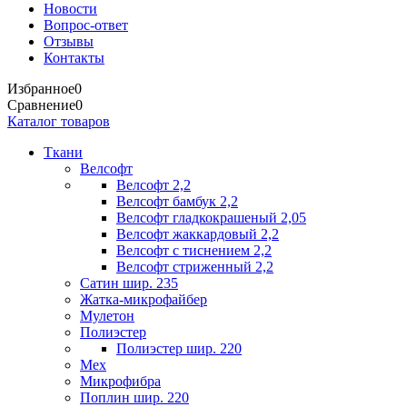
Новости
Вопрос-ответ
Отзывы
Контакты
Избранное
0
Сравнение
0
Каталог товаров
Ткани
Велсофт
Велсофт 2,2
Велсофт бамбук 2,2
Велсофт гладкокрашеный 2,05
Велсофт жаккардовый 2,2
Велсофт с тиснением 2,2
Велсофт стриженный 2,2
Сатин шир. 235
Жатка-микрофайбер
Мулетон
Полиэстер
Полиэстер шир. 220
Мех
Микрофибра
Поплин шир. 220