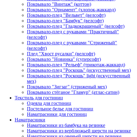
Покрывало "Винтаж" (коттон)
Покрывало "Орнамент" (хлопок-жаккард)
Покрывало-плед "Вельвет" (велсофт)
Покрывало-плед "Бамбук" (велсофт)
Покрывало-плед "Гладкокрашеный" (велсофт)
Покрывало-плед с рукавами "Практичный"
(велсофт)
Покрывало-плед с рукавами "Стриженый"
(велсофт)
Плед "Хвост русалки" (велсофт)
Покрывало "Новинка" (суперсофт)
Покрывало-плед "Рельеф" (трикотаж-жаккард)
Покрывало-плед "Роскошь" (искусственный мех)
Покрывало-плед "Роскошь" light (искусственный
мех)
Покрывало "Зигзаг" (стриженый мех)
Покрывало стёганое "Гламур" (атлас-сатин)
Текстиль для гостиниц
Одеяла для гостиниц
Постельное белье для гостиниц
Наматрасники для гостиниц
Наматрасники
Наматрасники из бамбука на резинке
Наматрасники из верблюжьей шерсти на резинке
Наматрасники из овечьей шерсти на резинке