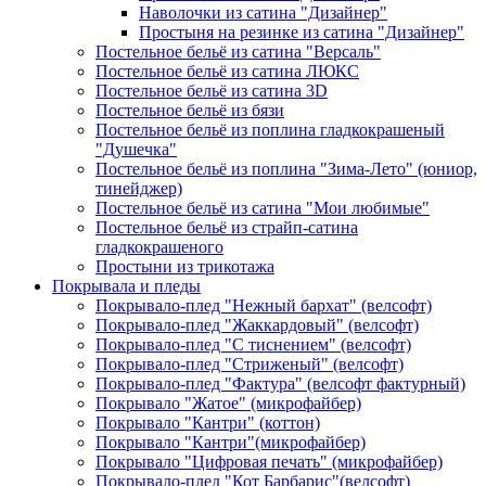
Наволочки из сатина "Дизайнер"
Простыня на резинке из сатина "Дизайнер"
Постельное бельё из сатина "Версаль"
Постельное бельё из сатина ЛЮКС
Постельное бельё из сатина 3D
Постельное бельё из бязи
Постельное бельё из поплина гладкокрашеный
"Душечка"
Постельное бельё из поплина "Зима-Лето" (юниор,
тинейджер)
Постельное бельё из сатина "Мои любимые"
Постельное бельё из страйп-сатина
гладкокрашеного
Простыни из трикотажа
Покрывала и пледы
Покрывало-плед "Нежный бархат" (велсофт)
Покрывало-плед "Жаккардовый" (велсофт)
Покрывало-плед "С тиснением" (велсофт)
Покрывало-плед "Стриженый" (велсофт)
Покрывало-плед "Фактура" (велсофт фактурный)
Покрывало "Жатое" (микрофайбер)
Покрывало "Кантри" (коттон)
Покрывало "Кантри"(микрофайбер)
Покрывало "Цифровая печать" (микрофайбер)
Покрывало-плед "Кот Барбарис"(велсофт)