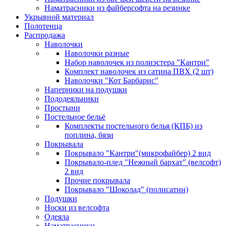
Наматрасники из файберсофта на резинке
Укрывной материал
Полотенца
Распродажа
Наволочки
Наволочки разные
Набор наволочек из полиэстера "Кантри"
Комплект наволочек из сатина ПВХ (2 шт)
Наволочки "Кот Барбарис"
Наперники на подушки
Пододеяльники
Простыни
Постельное бельё
Комплекты постельного белья (КПБ) из
поплина, бязи
Покрывала
Покрывало "Кантри"(микрофайбер) 2 вид
Покрывало-плед "Нежный бархат" (велсофт)
2 вид
Прочие покрывала
Покрывало "Шоколад" (полисатин)
Подушки
Носки из велсофта
Одеяла
Наматрасники