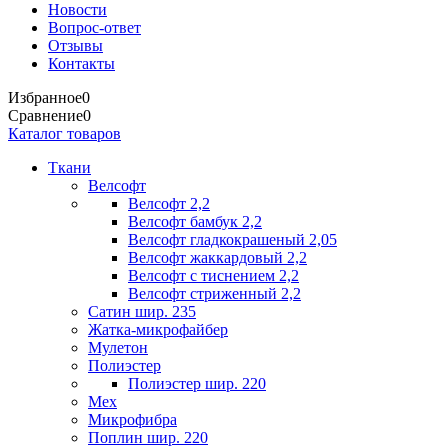
Новости
Вопрос-ответ
Отзывы
Контакты
Избранное
0
Сравнение
0
Каталог товаров
Ткани
Велсофт
Велсофт 2,2
Велсофт бамбук 2,2
Велсофт гладкокрашеный 2,05
Велсофт жаккардовый 2,2
Велсофт с тиснением 2,2
Велсофт стриженный 2,2
Сатин шир. 235
Жатка-микрофайбер
Мулетон
Полиэстер
Полиэстер шир. 220
Мех
Микрофибра
Поплин шир. 220