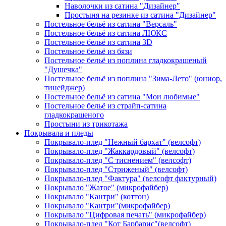
Наволочки из сатина "Дизайнер"
Простыня на резинке из сатина "Дизайнер"
Постельное бельё из сатина "Версаль"
Постельное бельё из сатина ЛЮКС
Постельное бельё из сатина 3D
Постельное бельё из бязи
Постельное бельё из поплина гладкокрашеный
"Душечка"
Постельное бельё из поплина "Зима-Лето" (юниор,
тинейджер)
Постельное бельё из сатина "Мои любимые"
Постельное бельё из страйп-сатина
гладкокрашеного
Простыни из трикотажа
Покрывала и пледы
Покрывало-плед "Нежный бархат" (велсофт)
Покрывало-плед "Жаккардовый" (велсофт)
Покрывало-плед "С тиснением" (велсофт)
Покрывало-плед "Стриженый" (велсофт)
Покрывало-плед "Фактура" (велсофт фактурный)
Покрывало "Жатое" (микрофайбер)
Покрывало "Кантри" (коттон)
Покрывало "Кантри"(микрофайбер)
Покрывало "Цифровая печать" (микрофайбер)
Покрывало-плед "Кот Барбарис"(велсофт)