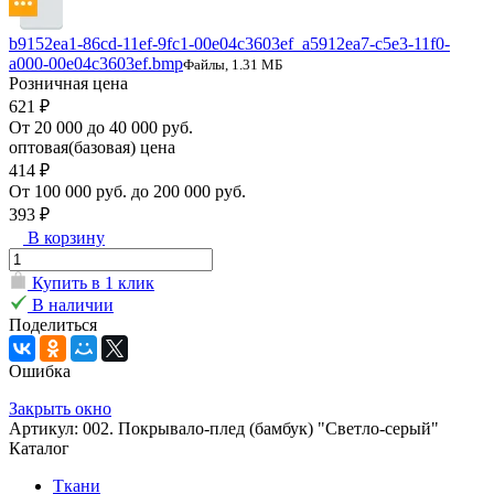
b9152ea1-86cd-11ef-9fc1-00e04c3603ef_a5912ea7-c5e3-11f0-
a000-00e04c3603ef.bmp
Файлы, 1.31 МБ
Розничная цена
621 ₽
От 20 000 до 40 000 руб.
оптовая(базовая) цена
414 ₽
От 100 000 руб. до 200 000 руб.
393 ₽
В корзину
Купить в 1 клик
В наличии
Поделиться
Ошибка
Закрыть окно
Артикул: 002. Покрывало-плед (бамбук) "Светло-серый"
Каталог
Ткани