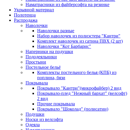
Наматрасники из файберсофта на резинке
Укрывной материал
Полотенца
Распродажа
Наволочки
Наволочки разные
Набор наволочек из полиэстера "Кантри"
Комплект наволочек из сатина ПВХ (2 шт)
Наволочки "Кот Барбарис"
Наперники на подушки
Пододеяльники
Простыни
Постельное бельё
Комплекты постельного белья (КПБ) из
поплина, бязи
Покрывала
Покрывало "Кантри"(микрофайбер) 2 вид
Покрывало-плед "Нежный бархат" (велсофт)
2 вид
Прочие покрывала
Покрывало "Шоколад" (полисатин)
Подушки
Носки из велсофта
Одеяла
Наматрасники