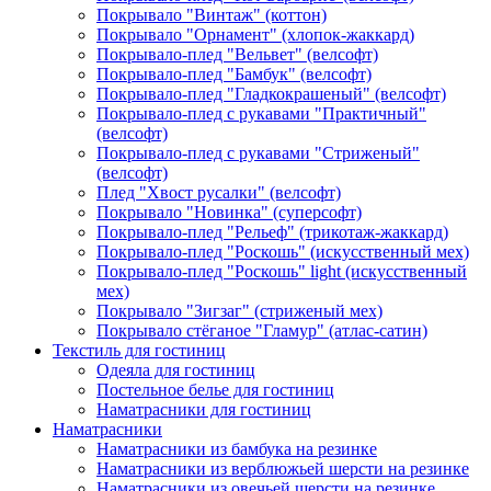
Покрывало "Винтаж" (коттон)
Покрывало "Орнамент" (хлопок-жаккард)
Покрывало-плед "Вельвет" (велсофт)
Покрывало-плед "Бамбук" (велсофт)
Покрывало-плед "Гладкокрашеный" (велсофт)
Покрывало-плед с рукавами "Практичный"
(велсофт)
Покрывало-плед с рукавами "Стриженый"
(велсофт)
Плед "Хвост русалки" (велсофт)
Покрывало "Новинка" (суперсофт)
Покрывало-плед "Рельеф" (трикотаж-жаккард)
Покрывало-плед "Роскошь" (искусственный мех)
Покрывало-плед "Роскошь" light (искусственный
мех)
Покрывало "Зигзаг" (стриженый мех)
Покрывало стёганое "Гламур" (атлас-сатин)
Текстиль для гостиниц
Одеяла для гостиниц
Постельное белье для гостиниц
Наматрасники для гостиниц
Наматрасники
Наматрасники из бамбука на резинке
Наматрасники из верблюжьей шерсти на резинке
Наматрасники из овечьей шерсти на резинке