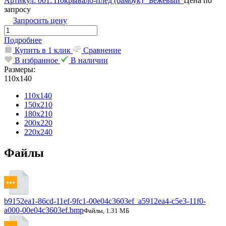
Артикул: 001. Покрывало-плед (бамбук) "Бежевый"
Цена по
запросу
Запросить цену
Подробнее
Купить в 1 клик
Сравнение
В избранное
В наличии
Размеры:
110х140
110х140
150х210
180х210
200х220
220х240
Файлы
b9152ea1-86cd-11ef-9fc1-00e04c3603ef_a5912ea4-c5e3-11f0-
a000-00e04c3603ef.bmp
Файлы, 1.31 МБ