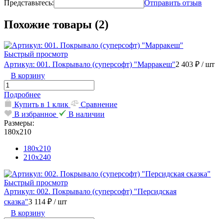
Представьтесь:
Отправить отзыв
Похожие товары (2)
Быстрый просмотр
Артикул: 001. Покрывало (суперсофт) "Марракеш"
2 403 ₽
/ шт
В корзину
Подробнее
Купить в 1 клик
Сравнение
В избранное
В наличии
Размеры:
180х210
180х210
210х240
Быстрый просмотр
Артикул: 002. Покрывало (суперсофт) "Персидская
сказка"
3 114 ₽
/ шт
В корзину