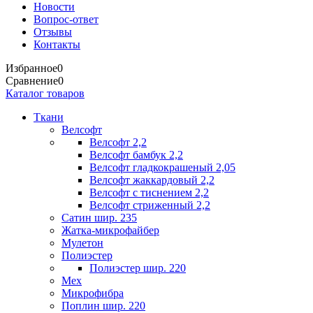
Новости
Вопрос-ответ
Отзывы
Контакты
Избранное
0
Сравнение
0
Каталог товаров
Ткани
Велсофт
Велсофт 2,2
Велсофт бамбук 2,2
Велсофт гладкокрашеный 2,05
Велсофт жаккардовый 2,2
Велсофт с тиснением 2,2
Велсофт стриженный 2,2
Сатин шир. 235
Жатка-микрофайбер
Мулетон
Полиэстер
Полиэстер шир. 220
Мех
Микрофибра
Поплин шир. 220