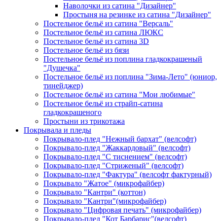
Наволочки из сатина "Дизайнер"
Простыня на резинке из сатина "Дизайнер"
Постельное бельё из сатина "Версаль"
Постельное бельё из сатина ЛЮКС
Постельное бельё из сатина 3D
Постельное бельё из бязи
Постельное бельё из поплина гладкокрашеный
"Душечка"
Постельное бельё из поплина "Зима-Лето" (юниор,
тинейджер)
Постельное бельё из сатина "Мои любимые"
Постельное бельё из страйп-сатина
гладкокрашеного
Простыни из трикотажа
Покрывала и пледы
Покрывало-плед "Нежный бархат" (велсофт)
Покрывало-плед "Жаккардовый" (велсофт)
Покрывало-плед "С тиснением" (велсофт)
Покрывало-плед "Стриженый" (велсофт)
Покрывало-плед "Фактура" (велсофт фактурный)
Покрывало "Жатое" (микрофайбер)
Покрывало "Кантри" (коттон)
Покрывало "Кантри"(микрофайбер)
Покрывало "Цифровая печать" (микрофайбер)
Покрывало-плед "Кот Барбарис"(велсофт)