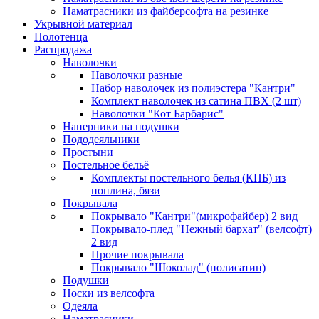
Наматрасники из файберсофта на резинке
Укрывной материал
Полотенца
Распродажа
Наволочки
Наволочки разные
Набор наволочек из полиэстера "Кантри"
Комплект наволочек из сатина ПВХ (2 шт)
Наволочки "Кот Барбарис"
Наперники на подушки
Пододеяльники
Простыни
Постельное бельё
Комплекты постельного белья (КПБ) из
поплина, бязи
Покрывала
Покрывало "Кантри"(микрофайбер) 2 вид
Покрывало-плед "Нежный бархат" (велсофт)
2 вид
Прочие покрывала
Покрывало "Шоколад" (полисатин)
Подушки
Носки из велсофта
Одеяла
Наматрасники