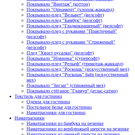
Покрывало "Винтаж" (коттон)
Покрывало "Орнамент" (хлопок-жаккард)
Покрывало-плед "Вельвет" (велсофт)
Покрывало-плед "Бамбук" (велсофт)
Покрывало-плед "Гладкокрашеный" (велсофт)
Покрывало-плед с рукавами "Практичный"
(велсофт)
Покрывало-плед с рукавами "Стриженый"
(велсофт)
Плед "Хвост русалки" (велсофт)
Покрывало "Новинка" (суперсофт)
Покрывало-плед "Рельеф" (трикотаж-жаккард)
Покрывало-плед "Роскошь" (искусственный мех)
Покрывало-плед "Роскошь" light (искусственный
мех)
Покрывало "Зигзаг" (стриженый мех)
Покрывало стёганое "Гламур" (атлас-сатин)
Текстиль для гостиниц
Одеяла для гостиниц
Постельное белье для гостиниц
Наматрасники для гостиниц
Наматрасники
Наматрасники из бамбука на резинке
Наматрасники из верблюжьей шерсти на резинке
Наматрасники из овечьей шерсти на резинке