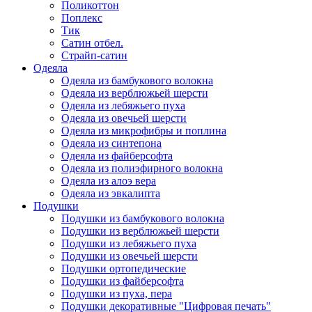
Поликоттон
Поплекс
Тик
Сатин отбел.
Страйп-сатин
Одеяла
Одеяла из бамбукового волокна
Одеяла из верблюжьей шерсти
Одеяла из лебяжьего пуха
Одеяла из овечьей шерсти
Одеяла из микрофибры и поплина
Одеяла из синтепона
Одеяла из файберсофта
Одеяла из полиэфирного волокна
Одеяла из алоэ вера
Одеяла из эвкалипта
Подушки
Подушки из бамбукового волокна
Подушки из верблюжьей шерсти
Подушки из лебяжьего пуха
Подушки из овечьей шерсти
Подушки ортопедические
Подушки из файберсофта
Подушки из пуха, пера
Подушки декоративные "Цифровая печать"