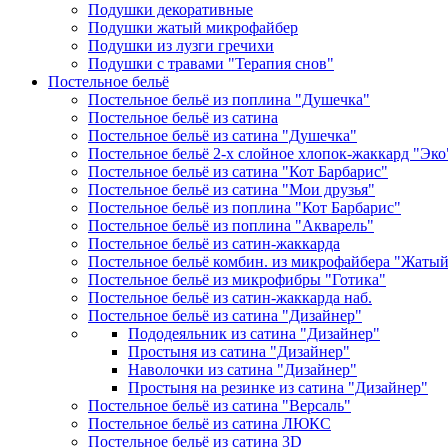
Подушки декоративные
Подушки жатый микрофайбер
Подушки из лузги гречихи
Подушки с травами "Терапия снов"
Постельное бельё
Постельное бельё из поплина "Душечка"
Постельное бельё из сатина
Постельное бельё из сатина "Душечка"
Постельное бельё 2-х слойное хлопок-жаккард "Эко
Постельное бельё из сатина "Кот Барбарис"
Постельное бельё из сатина "Мои друзья"
Постельное бельё из поплина "Кот Барбарис"
Постельное бельё из поплина "Акварель"
Постельное бельё из сатин-жаккарда
Постельное бельё комбин. из микрофайбера "Жаты
Постельное бельё из микрофибры "Готика"
Постельное бельё из сатин-жаккарда наб.
Постельное бельё из сатина "Дизайнер"
Пододеяльник из сатина "Дизайнер"
Простыня из сатина "Дизайнер"
Наволочки из сатина "Дизайнер"
Простыня на резинке из сатина "Дизайнер"
Постельное бельё из сатина "Версаль"
Постельное бельё из сатина ЛЮКС
Постельное бельё из сатина 3D