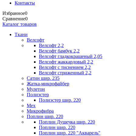
Контакты
Избранное
0
Сравнение
0
Каталог товаров
Ткани
Велсофт
Велсофт 2,2
Велсофт бамбук 2,2
Велсофт гладкокрашеный 2,05
Велсофт жаккардовый 2,2
Велсофт с тиснением 2,2
Велсофт стриженный 2,2
Сатин шир. 235
Жатка-микрофайбер
Мулетон
Полиэстер
Полиэстер шир. 220
Мех
Микрофибра
Поплин шир. 220
Поплин Душечка шир. 220
Поплин шир. 220
Поплин шир. 220 "Акварель"