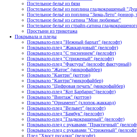
Постельное бельё из бязи
Постельное бельё из поплина гладкокрашеный "Ду
Постельное бельё из поплина "Зима-Лето" (юниор,
Постельное бельё из сатина "Мои любимые"
Постельное бельё из страйп-сатина гладкокрашеног
Простыни из трикотажа
Покрывала и пледы
Покрывало-плед "Нежный бархат" (велсофт)
Покрывало-плед "Жаккардовый" (велсофт)
Покрывало-плед "С тиснением" (велсофт)
Покрывало-плед "Стриженый" (велсофт)
Покрывало-плед "Фактура" (велсофт фактурный)
Покрывало "Жатое" (микрофайбер)
Покрывало "Кантри" (коттон)
Покрывало "Кантри"(микрофайбер)
Покрывало "Цифровая печать" (микрофайбер)
Покрывало-плед "Кот Барбарис"(велсофт)
Покрывало "Винтаж" (коттон)
Покрывало "Орнамент" (хлопок-жаккард)
Покрывало-плед "Вельвет" (велсофт)
Покрывало-плед "Бамбук" (велсофт)
Покрывало-плед "Гладкокрашеный" (велсофт)
Покрывало-плед с рукавами "Практичный" (велсоф
Покрывало-плед с рукавами "Стриженый" (велсофт
Плед "Хвост русалки" (велсофт)