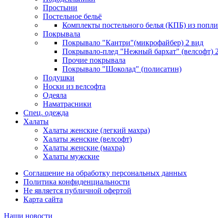
Простыни
Постельное бельё
Комплекты постельного белья (КПБ) из попли
Покрывала
Покрывало "Кантри"(микрофайбер) 2 вид
Покрывало-плед "Нежный бархат" (велсофт) 
Прочие покрывала
Покрывало "Шоколад" (полисатин)
Подушки
Носки из велсофта
Одеяла
Наматрасники
Спец. одежда
Халаты
Халаты женские (легкий махра)
Халаты женские (велсофт)
Халаты женские (махра)
Халаты мужские
Соглашение на обработку персональных данных
Политика конфиденциальности
Не является публичной офертой
Карта сайта
Наши новости