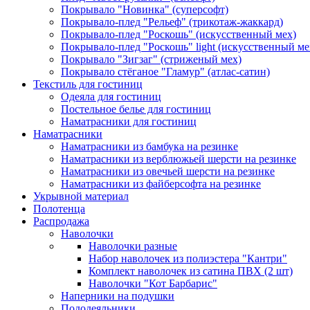
Покрывало "Новинка" (суперсофт)
Покрывало-плед "Рельеф" (трикотаж-жаккард)
Покрывало-плед "Роскошь" (искусственный мех)
Покрывало-плед "Роскошь" light (искусственный ме
Покрывало "Зигзаг" (стриженый мех)
Покрывало стёганое "Гламур" (атлас-сатин)
Текстиль для гостиниц
Одеяла для гостиниц
Постельное белье для гостиниц
Наматрасники для гостиниц
Наматрасники
Наматрасники из бамбука на резинке
Наматрасники из верблюжьей шерсти на резинке
Наматрасники из овечьей шерсти на резинке
Наматрасники из файберсофта на резинке
Укрывной материал
Полотенца
Распродажа
Наволочки
Наволочки разные
Набор наволочек из полиэстера "Кантри"
Комплект наволочек из сатина ПВХ (2 шт)
Наволочки "Кот Барбарис"
Наперники на подушки
Пододеяльники