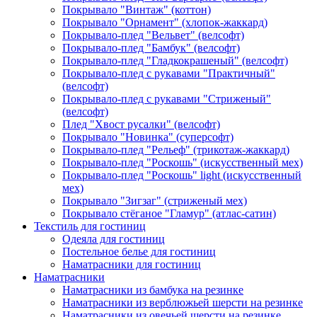
Покрывало "Винтаж" (коттон)
Покрывало "Орнамент" (хлопок-жаккард)
Покрывало-плед "Вельвет" (велсофт)
Покрывало-плед "Бамбук" (велсофт)
Покрывало-плед "Гладкокрашеный" (велсофт)
Покрывало-плед с рукавами "Практичный"
(велсофт)
Покрывало-плед с рукавами "Стриженый"
(велсофт)
Плед "Хвост русалки" (велсофт)
Покрывало "Новинка" (суперсофт)
Покрывало-плед "Рельеф" (трикотаж-жаккард)
Покрывало-плед "Роскошь" (искусственный мех)
Покрывало-плед "Роскошь" light (искусственный
мех)
Покрывало "Зигзаг" (стриженый мех)
Покрывало стёганое "Гламур" (атлас-сатин)
Текстиль для гостиниц
Одеяла для гостиниц
Постельное белье для гостиниц
Наматрасники для гостиниц
Наматрасники
Наматрасники из бамбука на резинке
Наматрасники из верблюжьей шерсти на резинке
Наматрасники из овечьей шерсти на резинке