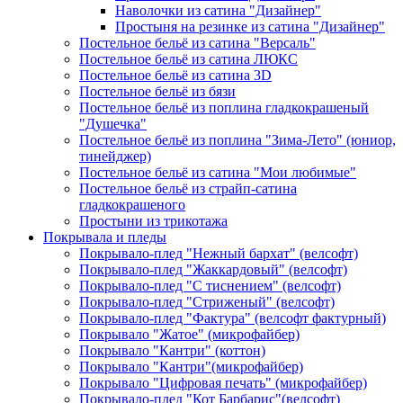
Наволочки из сатина "Дизайнер"
Простыня на резинке из сатина "Дизайнер"
Постельное бельё из сатина "Версаль"
Постельное бельё из сатина ЛЮКС
Постельное бельё из сатина 3D
Постельное бельё из бязи
Постельное бельё из поплина гладкокрашеный
"Душечка"
Постельное бельё из поплина "Зима-Лето" (юниор,
тинейджер)
Постельное бельё из сатина "Мои любимые"
Постельное бельё из страйп-сатина
гладкокрашеного
Простыни из трикотажа
Покрывала и пледы
Покрывало-плед "Нежный бархат" (велсофт)
Покрывало-плед "Жаккардовый" (велсофт)
Покрывало-плед "С тиснением" (велсофт)
Покрывало-плед "Стриженый" (велсофт)
Покрывало-плед "Фактура" (велсофт фактурный)
Покрывало "Жатое" (микрофайбер)
Покрывало "Кантри" (коттон)
Покрывало "Кантри"(микрофайбер)
Покрывало "Цифровая печать" (микрофайбер)
Покрывало-плед "Кот Барбарис"(велсофт)