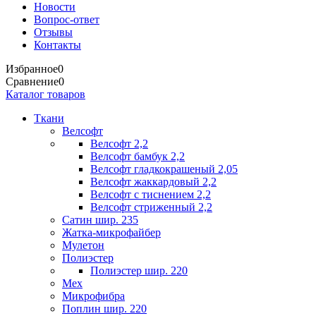
Новости
Вопрос-ответ
Отзывы
Контакты
Избранное
0
Сравнение
0
Каталог товаров
Ткани
Велсофт
Велсофт 2,2
Велсофт бамбук 2,2
Велсофт гладкокрашеный 2,05
Велсофт жаккардовый 2,2
Велсофт с тиснением 2,2
Велсофт стриженный 2,2
Сатин шир. 235
Жатка-микрофайбер
Мулетон
Полиэстер
Полиэстер шир. 220
Мех
Микрофибра
Поплин шир. 220