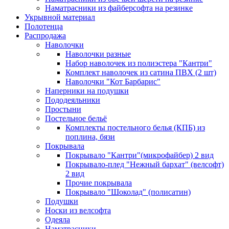
Наматрасники из файберсофта на резинке
Укрывной материал
Полотенца
Распродажа
Наволочки
Наволочки разные
Набор наволочек из полиэстера "Кантри"
Комплект наволочек из сатина ПВХ (2 шт)
Наволочки "Кот Барбарис"
Наперники на подушки
Пододеяльники
Простыни
Постельное бельё
Комплекты постельного белья (КПБ) из
поплина, бязи
Покрывала
Покрывало "Кантри"(микрофайбер) 2 вид
Покрывало-плед "Нежный бархат" (велсофт)
2 вид
Прочие покрывала
Покрывало "Шоколад" (полисатин)
Подушки
Носки из велсофта
Одеяла
Наматрасники