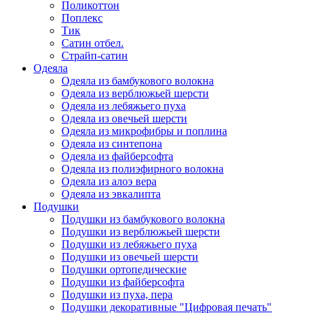
Поликоттон
Поплекс
Тик
Сатин отбел.
Страйп-сатин
Одеяла
Одеяла из бамбукового волокна
Одеяла из верблюжьей шерсти
Одеяла из лебяжьего пуха
Одеяла из овечьей шерсти
Одеяла из микрофибры и поплина
Одеяла из синтепона
Одеяла из файберсофта
Одеяла из полиэфирного волокна
Одеяла из алоэ вера
Одеяла из эвкалипта
Подушки
Подушки из бамбукового волокна
Подушки из верблюжьей шерсти
Подушки из лебяжьего пуха
Подушки из овечьей шерсти
Подушки ортопедические
Подушки из файберсофта
Подушки из пуха, пера
Подушки декоративные "Цифровая печать"