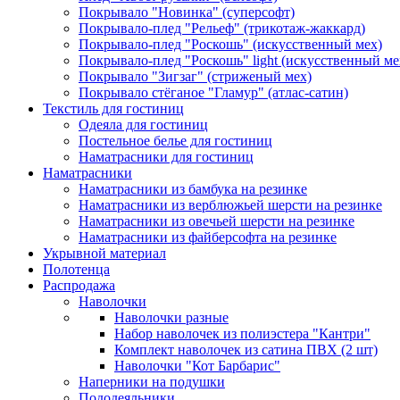
Покрывало "Новинка" (суперсофт)
Покрывало-плед "Рельеф" (трикотаж-жаккард)
Покрывало-плед "Роскошь" (искусственный мех)
Покрывало-плед "Роскошь" light (искусственный ме
Покрывало "Зигзаг" (стриженый мех)
Покрывало стёганое "Гламур" (атлас-сатин)
Текстиль для гостиниц
Одеяла для гостиниц
Постельное белье для гостиниц
Наматрасники для гостиниц
Наматрасники
Наматрасники из бамбука на резинке
Наматрасники из верблюжьей шерсти на резинке
Наматрасники из овечьей шерсти на резинке
Наматрасники из файберсофта на резинке
Укрывной материал
Полотенца
Распродажа
Наволочки
Наволочки разные
Набор наволочек из полиэстера "Кантри"
Комплект наволочек из сатина ПВХ (2 шт)
Наволочки "Кот Барбарис"
Наперники на подушки
Пододеяльники