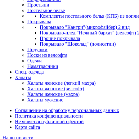
Простыни
Постельное бельё
Комплекты постельного белья (КПБ) из попли
Покрывала
Покрывало "Кантри"(микрофайбер) 2 вид
Покрывало-плед "Нежный бархат" (велсофт) 
Прочие покрывала
Покрывало "Шоколад" (полисатин)
Подушки
Носки из велсофта
Одеяла
Наматрасники
Спец. одежда
Халаты
Халаты женские (легкий махра)
Халаты женские (велсофт)
Халаты женские (махра)
Халаты мужские
Соглашение на обработку персональных данных
Политика конфиденциальности
Не является публичной офертой
Карта сайта
Наши новости