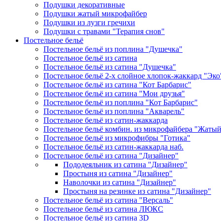
Подушки декоративные
Подушки жатый микрофайбер
Подушки из лузги гречихи
Подушки с травами "Терапия снов"
Постельное бельё
Постельное бельё из поплина "Душечка"
Постельное бельё из сатина
Постельное бельё из сатина "Душечка"
Постельное бельё 2-х слойное хлопок-жаккард "Эко
Постельное бельё из сатина "Кот Барбарис"
Постельное бельё из сатина "Мои друзья"
Постельное бельё из поплина "Кот Барбарис"
Постельное бельё из поплина "Акварель"
Постельное бельё из сатин-жаккарда
Постельное бельё комбин. из микрофайбера "Жаты
Постельное бельё из микрофибры "Готика"
Постельное бельё из сатин-жаккарда наб.
Постельное бельё из сатина "Дизайнер"
Пододеяльник из сатина "Дизайнер"
Простыня из сатина "Дизайнер"
Наволочки из сатина "Дизайнер"
Простыня на резинке из сатина "Дизайнер"
Постельное бельё из сатина "Версаль"
Постельное бельё из сатина ЛЮКС
Постельное бельё из сатина 3D