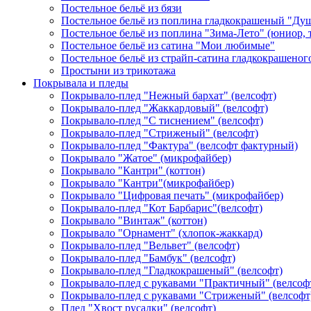
Постельное бельё из бязи
Постельное бельё из поплина гладкокрашеный "Ду
Постельное бельё из поплина "Зима-Лето" (юниор,
Постельное бельё из сатина "Мои любимые"
Постельное бельё из страйп-сатина гладкокрашеног
Простыни из трикотажа
Покрывала и пледы
Покрывало-плед "Нежный бархат" (велсофт)
Покрывало-плед "Жаккардовый" (велсофт)
Покрывало-плед "С тиснением" (велсофт)
Покрывало-плед "Стриженый" (велсофт)
Покрывало-плед "Фактура" (велсофт фактурный)
Покрывало "Жатое" (микрофайбер)
Покрывало "Кантри" (коттон)
Покрывало "Кантри"(микрофайбер)
Покрывало "Цифровая печать" (микрофайбер)
Покрывало-плед "Кот Барбарис"(велсофт)
Покрывало "Винтаж" (коттон)
Покрывало "Орнамент" (хлопок-жаккард)
Покрывало-плед "Вельвет" (велсофт)
Покрывало-плед "Бамбук" (велсофт)
Покрывало-плед "Гладкокрашеный" (велсофт)
Покрывало-плед с рукавами "Практичный" (велсоф
Покрывало-плед с рукавами "Стриженый" (велсофт
Плед "Хвост русалки" (велсофт)