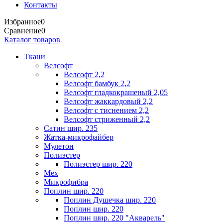
Контакты
Избранное
0
Сравнение
0
Каталог товаров
Ткани
Велсофт
Велсофт 2,2
Велсофт бамбук 2,2
Велсофт гладкокрашеный 2,05
Велсофт жаккардовый 2,2
Велсофт с тиснением 2,2
Велсофт стриженный 2,2
Сатин шир. 235
Жатка-микрофайбер
Мулетон
Полиэстер
Полиэстер шир. 220
Мех
Микрофибра
Поплин шир. 220
Поплин Душечка шир. 220
Поплин шир. 220
Поплин шир. 220 "Акварель"