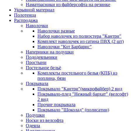
Наматрасники из файберсофта на резинке
Укрывной материал
Полотенца
Распродажа
Наволочки
Наволочки разные
Набор наволочек из полиэстера "Кантри"
Комплект наволочек из сатина ПВХ (2 шт)
Наволочки "Кот Барбарис"
Наперники на подушки
Пододеяльники
Простыни
Постельное бельё
Комплекты постельного белья (КПБ) из
поплина, бязи
Покрывала
Покрывало "Кантри"(микрофайбер) 2 вид
Покрывало-плед "Нежный бархат" (велсофт)
2 вид
Прочие покрывала
Покрывало "Шоколад" (полисатин)
Подушки
Носки из велсофта
Одеяла
Наматрасники