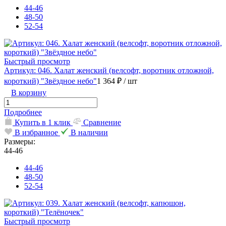
44-46
48-50
52-54
Быстрый просмотр
Артикул: 046. Халат женский (велсофт, воротник отложной,
короткий) "Звёздное небо"
1 364 ₽
/ шт
В корзину
Подробнее
Купить в 1 клик
Сравнение
В избранное
В наличии
Размеры:
44-46
44-46
48-50
52-54
Быстрый просмотр