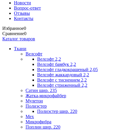
Новости
Вопрос-ответ
Отзывы
Контакты
Избранное
0
Сравнение
0
Каталог товаров
Ткани
Велсофт
Велсофт 2,2
Велсофт бамбук 2,2
Велсофт гладкокрашеный 2,05
Велсофт жаккардовый 2,2
Велсофт с тиснением 2,2
Велсофт стриженный 2,2
Сатин шир. 235
Жатка-микрофайбер
Мулетон
Полиэстер
Полиэстер шир. 220
Мех
Микрофибра
Поплин шир. 220