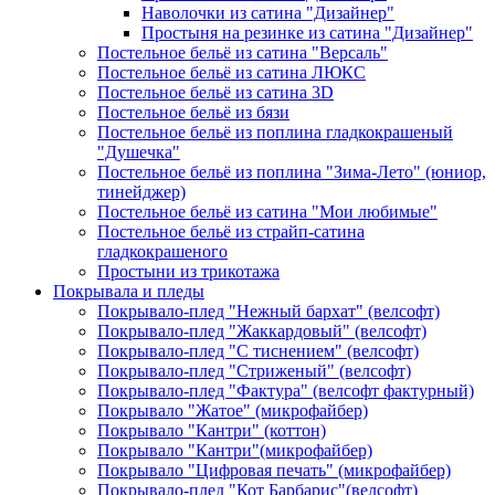
Наволочки из сатина "Дизайнер"
Простыня на резинке из сатина "Дизайнер"
Постельное бельё из сатина "Версаль"
Постельное бельё из сатина ЛЮКС
Постельное бельё из сатина 3D
Постельное бельё из бязи
Постельное бельё из поплина гладкокрашеный
"Душечка"
Постельное бельё из поплина "Зима-Лето" (юниор,
тинейджер)
Постельное бельё из сатина "Мои любимые"
Постельное бельё из страйп-сатина
гладкокрашеного
Простыни из трикотажа
Покрывала и пледы
Покрывало-плед "Нежный бархат" (велсофт)
Покрывало-плед "Жаккардовый" (велсофт)
Покрывало-плед "С тиснением" (велсофт)
Покрывало-плед "Стриженый" (велсофт)
Покрывало-плед "Фактура" (велсофт фактурный)
Покрывало "Жатое" (микрофайбер)
Покрывало "Кантри" (коттон)
Покрывало "Кантри"(микрофайбер)
Покрывало "Цифровая печать" (микрофайбер)
Покрывало-плед "Кот Барбарис"(велсофт)