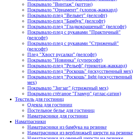
Покрывало "Винтаж" (коттон)
Покрывало "Орнамент" (хлопок-жаккард)
Покрывало-плед "Вельвет" (велсофт)
Покрывало-плед "Бамбук" (велсофт)
Покрывало-плед "Гладкокрашеный" (велсофт)
Покрывало-плед с рукавами "Практичный"
(велсофт)
Покрывало-плед с рукавами "Стриженый"
(велсофт)
Плед "Хвост русалки" (велсофт)
Покрывало "Новинка" (суперсофт)
Покрывало-плед "Рельеф" (трикотаж-жаккард)
Покрывало-плед "Роскошь" (искусственный мех)
Покрывало-плед "Роскошь" light (искусственный
мех)
Покрывало "Зигзаг" (стриженый мех)
Покрывало стёганое "Гламур" (атлас-сатин)
Текстиль для гостиниц
Одеяла для гостиниц
Постельное белье для гостиниц
Наматрасники для гостиниц
Наматрасники
Наматрасники из бамбука на резинке
Наматрасники из верблюжьей шерсти на резинке
Наматрасники из овечьей шерсти на резинке