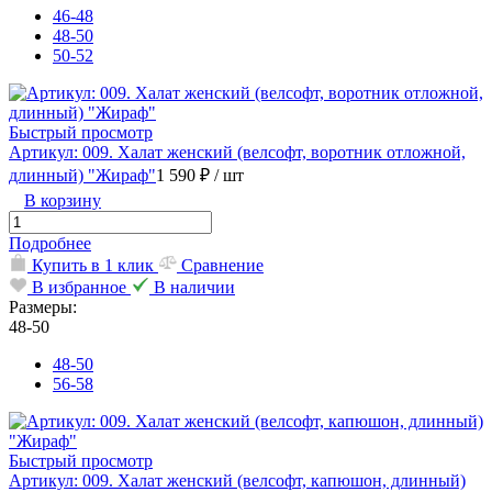
46-48
48-50
50-52
Быстрый просмотр
Артикул: 009. Халат женский (велсофт, воротник отложной,
длинный) "Жираф"
1 590 ₽
/ шт
В корзину
Подробнее
Купить в 1 клик
Сравнение
В избранное
В наличии
Размеры:
48-50
48-50
56-58
Быстрый просмотр
Артикул: 009. Халат женский (велсофт, капюшон, длинный)